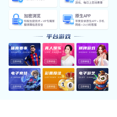
智能引擎实时数据快照
利用博鱼体育在线构建的智能分析系统，实时捕捉各项运行
数据，提升平台的响应效率与数据稳定性。
响应速度
0.18s
平均页面加载
AI推荐准确率