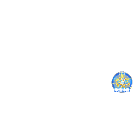
台正常秩序造成干扰。
版本更新记录
点击查看每次更新的重点改动，博鱼体育在线将持续优化用
户体验。
v6.3.0 · 发布于 2025年10月
新增跨设备同步机制，收藏与偏好可随账号迁移。
推荐系统升级，结合用户习惯提供个性化赛事推荐。
新增教学视频栏目，涵盖常见赛制与操作流程，适合